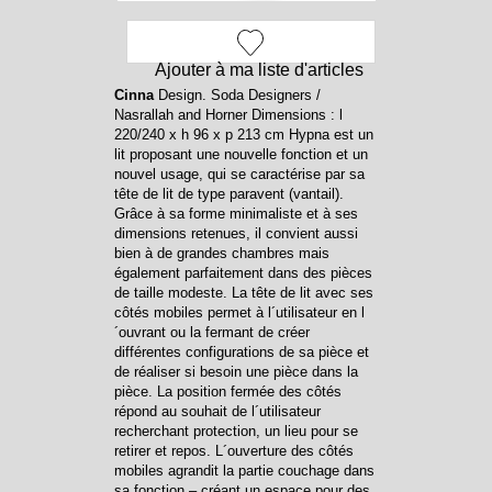
Ajouter à ma liste d'articles
Cinna
Design. Soda Designers /
Nasrallah and Horner Dimensions : l
220/240 x h 96 x p 213 cm Hypna est un
lit proposant une nouvelle fonction et un
nouvel usage, qui se caractérise par sa
tête de lit de type paravent (vantail).
Grâce à sa forme minimaliste et à ses
dimensions retenues, il convient aussi
bien à de grandes chambres mais
également parfaitement dans des pièces
de taille modeste. La tête de lit avec ses
côtés mobiles permet à l´utilisateur en l
´ouvrant ou la fermant de créer
différentes configurations de sa pièce et
de réaliser si besoin une pièce dans la
pièce. La position fermée des côtés
répond au souhait de l´utilisateur
recherchant protection, un lieu pour se
retirer et repos. L´ouverture des côtés
mobiles agrandit la partie couchage dans
sa fonction – créant un espace pour des