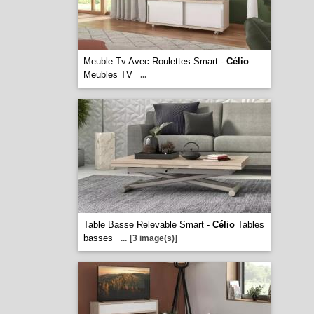
Meuble Tv Avec Roulettes Smart -
Célio
Meubles TV
...
Table Basse Relevable Smart -
Célio
Tables
basses
...
[3 image(s)]