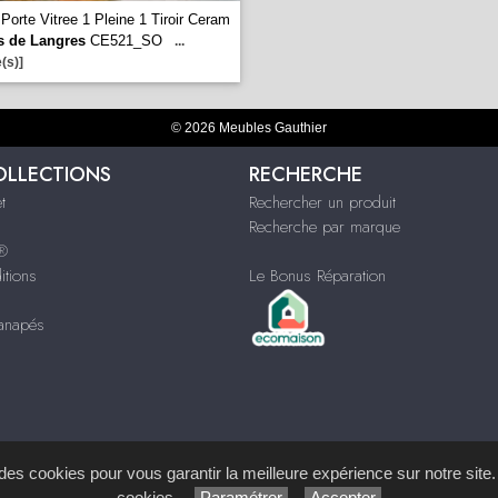
 Porte Vitree 1 Pleine 1 Tiroir Ceram
rs de Langres
CE521_SO
...
(s)]
© 2026 Meubles Gauthier
OLLECTIONS
RECHERCHE
t
Rechercher un produit
Recherche par marque
s®
itions
Le Bonus Réparation
Canapés
ques
s des cookies pour vous garantir la meilleure expérience sur notre site.
cookies.
Paramétrer
Accepter