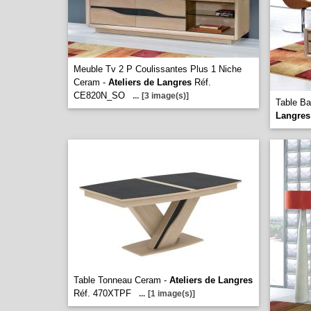
Meuble Tv 2 P Coulissantes Plus 1 Niche
Ceram -
Ateliers de Langres
Réf.
CE820N_SO
...
[3 image(s)]
Table Ba
Langres
Table Tonneau Ceram -
Ateliers de Langres
Réf. 470XTPF
...
[1 image(s)]