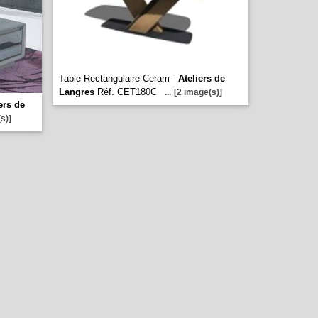
Table Rectangulaire Ceram -
Ateliers de
Langres
Réf. CET180C
...
[2 image(s)]
ers de
s)]