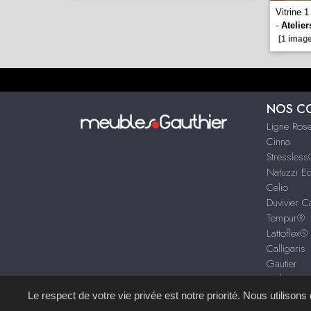
Vitrine 1
-
Atelie
[1 image
NOS C
Ligne Rose
Cinna
Stressles
Natuzzi Ed
Celio
Duvivier 
Tempur®
Lattoflex®
Calligaris
Gautier
+ de mar
Le respect de votre vie privée est notre priorité. Nous utilison