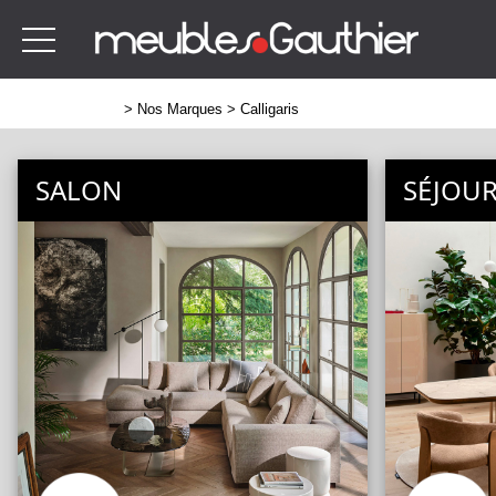
>
Nos Marques
> Calligaris
SALON
SÉJOU