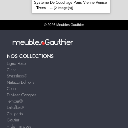
Systeme De Couchage Paris Vienne Venise
-
Treca
...
[2 image(s)]
© 2026 Meubles Gauthier
NOS COLLECTIONS
Ligne Roset
Cinna
Stressless®
Natuzzi Editions
Celio
Duvivier Canapés
Tempur®
Lattoflex®
Calligaris
Gautier
+ de marques